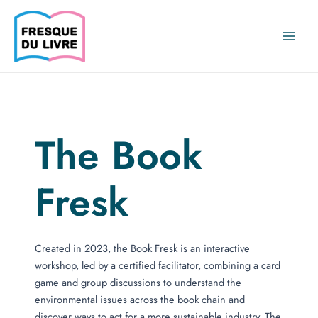
Aller
au
contenu
Main
Menu
The Book
Fresk
Created in 2023, the Book Fresk is an interactive
workshop, led by a
certified facilitator
, combining a card
game and group discussions to understand the
environmental issues across the book chain and
discover ways to act for a more sustainable industry. The